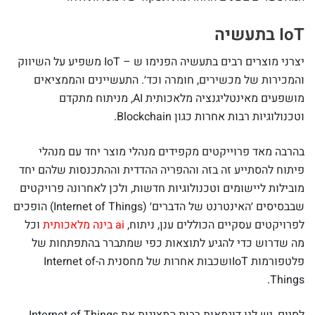
IoT בתעשיה
יצרני מוצרים רבים בתעשיה הפנימו ש – IoT משפיע על השיווק
והמכירות של מכשירים, חומרה וכד׳. התעשיינים והממציאים
מושפעים מאינטליגנציה מלאכותית AI, מניתוח מתקדם
וטכנולוגיות רבות אחרות כגון Blockchain.
בהרבה מאד פרוייקטים מקפידים מנהלי מוצר יחד עם מנהלי
פיתוח להסתייע זה בזה וההפריה ההדדית וההתכנסות שלהם יחד
מובילות ליישומים וטכנולוגיות חדשות, ולכן לאחרונה פרויקטים
שבבסיסים ׳האינטרנט של הדברים׳ (Internet of Things) הופכים
לפרויקטים עסקיים הכוללים ענן, ניתוח,
ai בינה מלאכותית
וכל
מה שדרוש כדי להגיע לתוצאות כפי שמתברר בהתפתחות של
פלטפורמות IoTושכבות אחרות של מחסנית ה-Internet of
Things.
לסיום, יש לנו דוגמאות רבות המציגות את Internet of Things