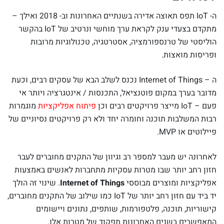
ה- IoT תפס תאוצה אדירה בשנתיים האחרונות וב- 2018 ואילך –
מתקדם בצעדי ענק לקראת ערך מוחשי ונרטיב של IoT בהקשר
הוליסטי של טרנספורמציה, אסטרטגיה, טכנולוגיות מרובות
ופריסות מואצות.
ה – Internet of Things נכנס לשלב הבא של עסקים רבים, וכעת
מדובר בערך במקום פוטנציאל, התכנסות / אינטגרציה ויותר אי
פעם – IoT מייצר פרויקטים רבים וכן
פיתוח אפליקציות
מוגמרות
רבות המשלבות תוכנה וחומרה יחד ולא רק פרויקטים נסיוניים של
פיילוטים או MVP.
לאחרונה יש מעבר למספר רב וגיוון של התקנים מחוברים לעבר
חזון רחב יותר שבו מטרות עסקיות מתחברות לאנשים באמצעות
אפליקציות ומוצרים מבוססי
Internet of Things
. שינוי זה הולך
יד ביד עם חזון רחב יותר של IoT כמו שילוב של התקנים מחוברים,
קישוריות, תוכנה, פלטפורמות, שותפים, נתונים ויישומים
המאפשרים בשנים האחרונות תפקוד של מטרות אלו.