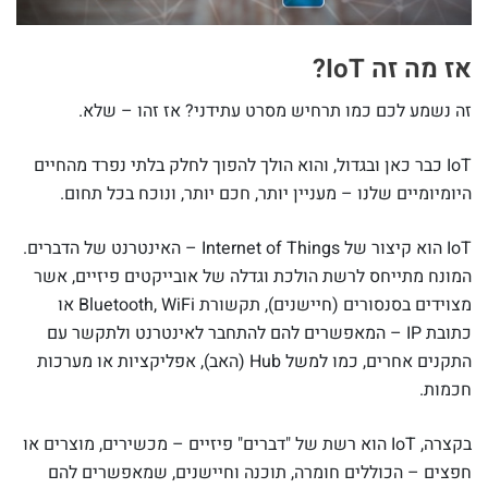
אז מה זה IoT?
זה נשמע לכם כמו תרחיש מסרט עתידני? אז זהו – שלא.
IoT כבר כאן ובגדול, והוא הולך להפוך לחלק בלתי נפרד מהחיים
היומיומיים שלנו – מעניין יותר, חכם יותר, ונוכח בכל תחום.
IoT הוא קיצור של
Internet of Things – האינטרנט של הדברים
.
המונח מתייחס לרשת הולכת וגדלה של אובייקטים פיזיים, אשר
מצוידים בסנסורים (חיישנים), תקשורת Bluetooth, WiFi או
כתובת IP – המאפשרים להם להתחבר לאינטרנט ולתקשר עם
התקנים אחרים, כמו למשל Hub (האב), אפליקציות או מערכות
חכמות.
בקצרה, IoT הוא רשת של "דברים" פיזיים – מכשירים, מוצרים או
חפצים – הכוללים חומרה, תוכנה וחיישנים, שמאפשרים להם