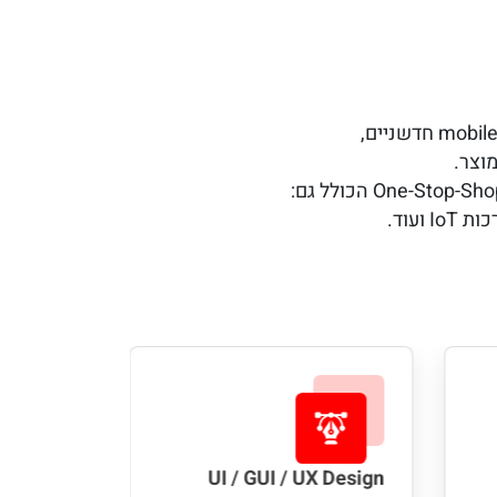
Big Data
UI / GUI / UX Design