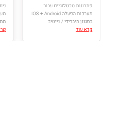
יות ה-WEB שלנו
פתרונות טכנולוגיים עבור
ניתו
ונוחה
מערכות הפעלה IOS + Android
משת
בסגנון היברידי / נייטיב
ממו
קרא עוד
קרא