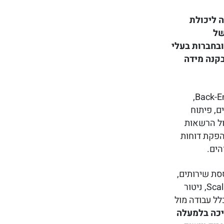
וייקט זה ליכולת
של
בחברות בעלי
ון מעשי בפרויקטים מבוססי Open edX בקנה מידה
במסגרת הפרויקט בוצעו פיתוחי Front-End ו-Back-End,
, פיתוח
הול הרשאות
 הפקת דוחות
הים.
סת שירותים,
תוך שימוש בתשתיות ענן מתקדמות, מנגנוני Scaling, ניטור
פרויקט כלל עבודה מול
כה בלמעלה