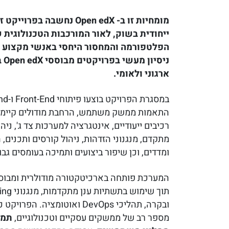
מומחיות זו ב- Open edX נחשבה בפר
ייחודית בשוק, לאור המורכבות הטכנולוגית 
הפלטפורמה והמחסור היחסי באנשי מקצוע ו
ניסי
ארגוני ולאומי.
התאמות ממשק משתמש, הרחבת מודולים קיימים
רכיבים ייעודיים, אינטגרציה למערכות צד ג', ני
מתקדם, מנגנוני הזדהות, ניהול קורסים ותכנים,
ומדדים, וכן שיפור ביצועים ותמיכה בעומסים גבו
המערכת פותחה בארכיטקטורה מודולרית ומבוס
ובקרה, תהליכי DevOps ואוטומציה. ה
מספר רב של ממשקים עסקיים וטכנולוגיים,
תמי