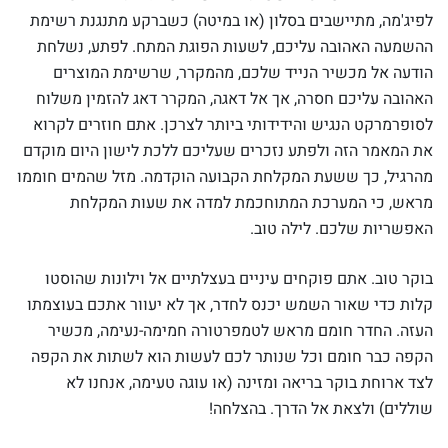
לפיג'מה, מתיישבים בסלון (או במיטה) כשברקע מתנגנת רשימת
ההשמעה האהובה עליכם, לשעות הפוגת המתח. לפתע, נשלחת
הודעה אל מכשיר הנייד שלכם, מהמקרר, שרשימת המוצרים
האהובה עליכם חסרה, אך אל דאגה, המקרר דאג להזמין משלוח
לסופרמרקט הנגיש והידידותי ביותר לצרכן. אתם חוזרים לקרוא
את המאמר הזה ולפתע נזכרים שעליכם ללכת לישון היום מוקדם
מהרגיל, כך ששעת המקלחת הקבועה הוקדמה. מזל שהמים חוממו
מראש, כי המערכת המתוחכמת למדה את שעות המקלחת
האפשריות שלכם. לילה טוב.
בוקר טוב. אתם פוקחים עיניים בעצלתיים אל וילונות שהוסטו
קלות כדי שאור השמש יכנס לחדר, אך לא יעוור אתכם בעוצמתו
העזה. החדר חומם מראש לטמפרטורה חמימה-נעימה, מכשיר
הקפה כבר חומם וכל שנותר לכם לעשות הוא לשתות את הקפה
לצד ארוחת בוקר בריאה ומזינה (או עוגה טעימה, אנחנו לא
שוללים) ולצאת אל הדרך. בהצלחה!