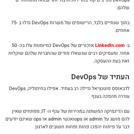
DevOps מפיצים קוד בתדירות הרבה יותר גבוהה מהמתחרים
שלהם.
בתוך שנתיים בלבד, הרישומים של משרות DevOps גדלו ב -75
אחוזים.
ב-
LinkedIn.com
אזכורים של DevOps כמיומנות עלו בכ- 50
אחוז. ומעסיקים רבים שנשאלו מודים שהחברות שלהם שוקלות
זאת בעת ההעסקה.
העתיד של DevOps
לדבאופס פוטנציאל גדילה רב בעתיד. אפילו בחיתוליה, DevOps
עוררה מהפכה בענף.
עם הדינמיקה המשתנה במהירות של ענף ה- IT, מפתחים שאין
להם מושג על admin או opsואנשי admin או ops שאינם יודעים
דבר על פיתוח יהפכו פחות ופחות חשובים לארגון.