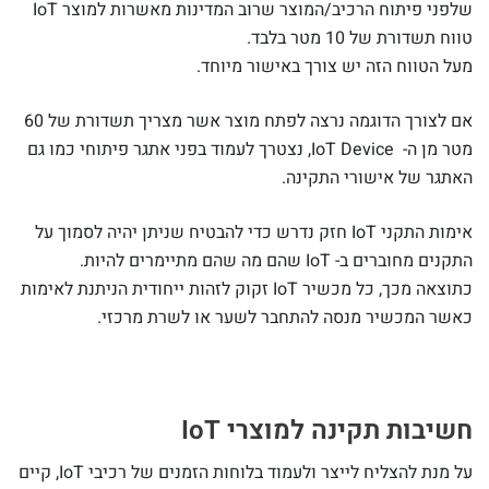
שלפני פיתוח הרכיב/המוצר שרוב המדינות מאשרות למוצר IoT
טווח תשדורת של 10 מטר בלבד.
מעל הטווח הזה יש צורך באישור מיוחד.
אם לצורך הדוגמה נרצה לפתח מוצר אשר מצריך תשדורת של 60
מטר מן ה- IoT Device, נצטרך לעמוד בפני אתגר פיתוחי כמו גם
האתגר של אישורי התקינה.
אימות התקני IoT חזק נדרש כדי להבטיח שניתן יהיה לסמוך על
התקנים מחוברים ב- IoT שהם מה שהם מתיימרים להיות.
כתוצאה מכך, כל מכשיר IoT זקוק לזהות ייחודית הניתנת לאימות
כאשר המכשיר מנסה להתחבר לשער או לשרת מרכזי.
חשיבות תקינה למוצרי IoT
על מנת להצליח לייצר ולעמוד בלוחות הזמנים של רכיבי IoT, קיים