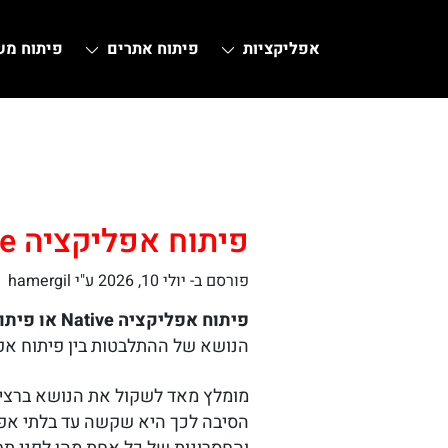
אפליקציות
פיתוח אתרים
פיתוח מ
Ski
t
conten
פיתוח אפליקציה Native
פורסם ב-
יולי 10, 2026
ע"י hamergil
פיתוח אפליקציה Native או פיתוח היברידי – שאלת השאלות אשר מעוררת לא מעט מחלוקות בשנים האחרונות.
הנושא של ההתלבטות בין פיתוח אפליקציה היברידית לאפליקציה ative
מומלץ מאד לשקול את הנושא ברצינ
הסיבה לכך היא שקשה עד בלתי אפש