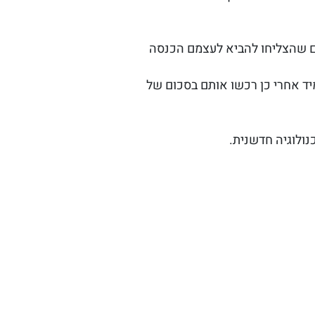
קדם ביקרו 4 יזמים שותפים שהצליחו להביא לעצמם הכנסה
 של חודשיים בלבד, הגיעו ל-5 מליון משתמשים. ומיד אחרי כן רכשו אותם בסכום של