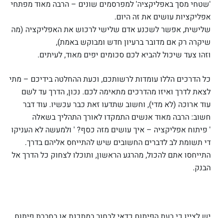
'שטחי מסך באפליקציה' למפרסמים שונים – הרבה מאוד מפתחי
אפליקציות עושים את זה היום.
שלישית, אפשר לשכנע אדם שלישי לרכוש את האפליקציה (מה
שיקרה רק אם מדובר ברעיון חדש ומבוקש באמת),
וזהו צעד שיכול להביא לכם סכומים יפים מאוד, לעיתים.
כל הדרכים הללו עומדות לרשותכם, וכעת ההחלטה בידיכם – מתי
לצאת לדרך ואיזו מהדרכים מתאימה לכם. נכון, הדרך עד לשם
עוד ארוכה (לא מדי), וחשוב שתדעו זאת כבר עכשיו. עוד דבר
חשוב: הרבה מאוד אנשים התמקדו לאורך התהליך בשאלה
' פיתוח אפליקציה – איך עושים מזה כסף? ' ולמעשה לא העניקו
די תשומת לב לדברים החשובים שיש להתייחס אליהם בדרך.
התייחסו אתם להכול, מהרגע הראשון, ותוכלו לצחוק כל הדרך אל
הבנק.
יש לציין כי בעת הפיתוח כדאי לבחור במתכנת או בחברת פיתוח