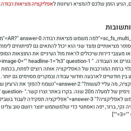
, הגיע הזמן שלכם להמציא רעיונות ל
אפליקציה מציאות רבודה
.
ותשובות
ר מציאותיים ומצד שני הוא יכול להתאים גם לפיתוחים לימודיי
ו מעצבי דירות שיכולים לראות מול העיניים את התוצאות הסופיו
מן 
יקציה תלוי ברמת המורכבות של האפליקציה אותה רוצים לפתח, בכמו
question-2="אני רוצה לפתח אפליקציה, מה עליי לעשות?" wer-2
אפליקציות ברמה הגבוהה ביותר עם 
3="מה חשיבות העיצוב וחווית משתמש לאפליקציה?" answer-3="אפלי
3="" 