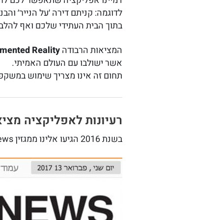
דמיינו אפליקציה שתאפשר לכם לראו
לדוגמה: קניתם דירה ׳על הנייר׳ וה
בתוך הבית העתידי שלכם ואף להלביש
המציאות הרבודה
mented Reality
אשר ישולבו עם העולם האמיתי.
תחום זה אינו מצריך שימוש במשקפי
רעיונות לאפליקציה מציא
בשנת 2016 הגיעו אלינו ממגזין IT News של גלובס, על מנת לכתוב מאמר בנושא: