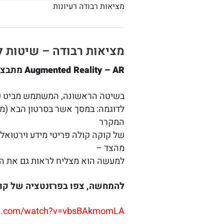
מציאות רבודה רעיונות
מציאות רבודה – שיטות ל
Augmented Reality – AR
מתבצע 
בשיטה הראשונה, המשתמש מביט על
לדוגמה: במסך אשר בסרטון הבא (מצ
המקרר
של קוקה קולה פריטי מידע וירטוא
מהצד –
למעשה הוא מצליח לראות גם את ההמ
להמחשה, צפו בפרזנטציה של קוק
be.com/watch?v=vbsBAkmomLA