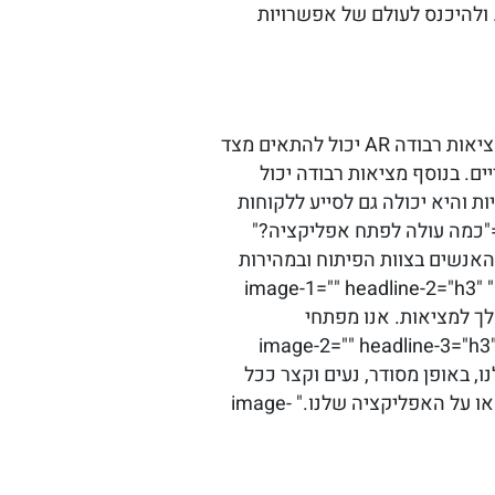
 ולהיכנס לעולם של אפשרויות
[sc_fs_multi_faq headline-0="h3" question-0="למה משמש מציאות רבודה AR?" answer-0="מציאות רבודה AR יכול להתאים מצד
ם. בנוסף מציאות רבודה יכול
ת והיא יכולה גם לסייע ללקוחות
השורה להיטיב בעיצוב סביבת המגורים או העבודה. " image-0="" headline-1="h3" question-1="כמה עולה לפתח אפליקציה?"
ת האנשים בצוות הפיתוח ובמהירות
תגובתו והחלטתו של הלקוח. בממוצע בין חודשיים לארבעה חודשי עבודה ובמקרים מסוימים גם יותר. " image-1="" headline-2="h3"
ans="נשמח להפוך את הרעיון שלך למציאות. אנו מפתחי
ניסיון של למעלה מ20 שנה. בקרו באתר וצרו קשר." image-2="" headline-3="h3" question-
קציה תפקידה לעבוד בשבילנו, באופן מסודר, נעים וקצר ככל
האפשר. עם זאת חשוב שהעיצוב יהיה נקי, ברור, יפה ואסתטי כדי שלמשתמש יווצר רושם טוב עלינו או על האפליקציה שלנו." image-