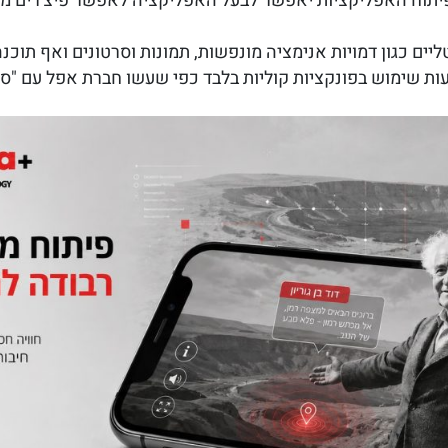
 פיתוח האפליקציות יאפשר לבעל האפליקציה לאפשר פיצ'רים
טליים כגון דמויות אנימציה מונפשות, תמונות וסרטונים ואף תו
 שימוש בפונקציות קוליות בלבד כפי שעשו חברת אפל עם "סיר