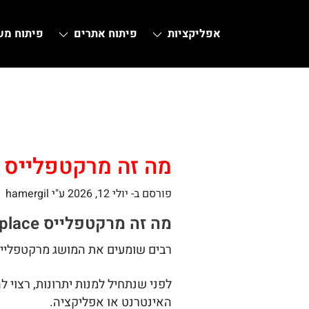
אפליקציות
פיתוח אתרים
פיתוח מ
Ski
t
conten
מה זה מרקטפלייס
פורסם ב-
יולי 12, 2026
ע"י hamergil
מה זה מרקטפלייס Marketplace ומדוע הפך כה חיוני ורווחי בשנים האחרונות?
רבים שומעים את המושג מרקטפלייס Marketplace ולא תמיד מבינים את הפוטנציאל העסקי העצום הטמון בתחו
לפני שנתחיל למנות יתרונות, רצוי 
האינטרנט או אפליקציה.