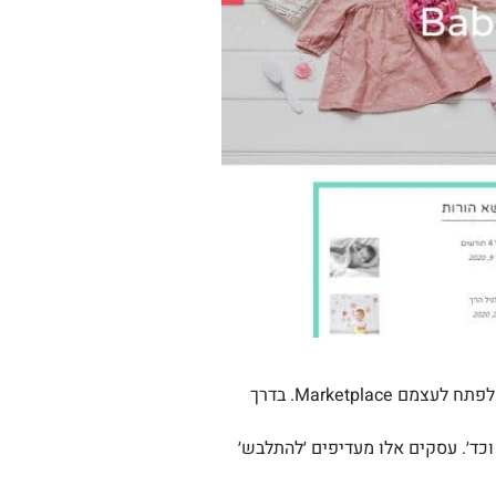
יזמים רבים שיודעים מה זה מרקטפלייס ומה פוטנציאל הרווח של התחום, פונים אלינו בשנה האחרונה על מנת לפתח לעצמם Marketplace. בדרך
וכד׳. עסקים אלו מעדיפים ׳להתלבש׳