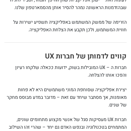
לעומת זאת – ישנן אפליקציות שהן ההיפך הגמור, וסביר להניח
שבהזדמנות הראשונה נמהר להסיר אותן מהסמארטפון שלנו.
הזרימה של ממשק המשתמש באפליקציה תשפיע ישירות על
חווית המשתמש, ולכן תקבע את הצלחת האפליקציה.
קווים לדמותן של חברות UX
חברות ה – UX המובילות בשוק, ידועות ככאלה שלקחו רעיון
והפכו אותו להצלחה.
יצירת אפליקציה שסוחפת המוני משתמשים היא לא פחות
מאומנות, אך מסתבר שיחד עם זאת – מדובר במדע מבוסס מחקר
של שנים.
חברות UX מעסיקות סגל של אנשי מקצוע מתחומים שונים,
המתמחים בטכנולוגיה ובנפש האדם גם יחד – שהרי זהו השילוב