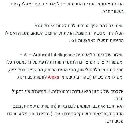
הרכב האוטומי, הערים החכמות – כל אלה יוטמעו באפליקציות
בעשור הבא.
שימו לב כמה הפך הבית שלכם להיות אינטליגנטי.
הטלויזיה, מכשירי החשמל, הדלתות, הרובוט השואב ומנקה ואפילו
המיטות יופעלו באמצעות IoT.
שילוב של בינה מלאכותית AI – Artificial Intelligence –
יאפשרו ליצרני המוצרים ולנותני השירות לדעת עלינו כמעט הכל:
מתי קמנו או הלכנו לישון, מתי הגענו הביתה, מה צפינו בטלויזיה,
ואפילו מה עשינו (שהרי ביקשנו מ-
Alexa
לעשות עבורינו).
אלכסה של אמזון היא עוזרת וירטואלית, שמופעלת ע״י רמקול
חכם.
היא תדבר איתכם, תשמיע לכם מידע (חדשות, מזג אוויר, מצב
הפקקים, תוצאות משחקי ספורט ועוד…) והיא גם תפעיל עבורכם
מכשירים.