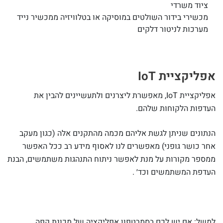
ציוד משרדי
מכשירי בידור השולטים במוסיקה או בטלוויזיה ממכשיר נייד
מערכות לניטור דלקים
אפליקציית IoT
אפליקציית IoT, מאפשרת ליצרנים ולתעשיינים להבין את
העדפות הלקוחות שלהם.
הנתונים שניתן לגשת אליהם מכמה מהתקנים אלה (כגון מעקב
אחר כושר גופני) מאפשרים לנו לאסוף מידע רב ככל האפשר
ממספר מקורות על מנת לאפשר ניתוח התנהגות משתמשים, הבנת
העדפת המשתמשים וכד׳ .
למשל: אם יש לכם בסמרטפון אפליקציה של מכונת קפה