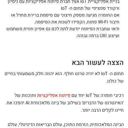
בניית אפליקציית IoT אצל חברת פיתוח אפליקציות עם ניסיון
ורקורד ספציפי של תחום ה- IoT
אם החומרה מגיעה מספק חיצוני עם סיסמת ברירת מחדל או
חיבור Wi-Fi פתוח, הקפידו לשנות את הסיסמה.
ודאו שחברת הפיתוח יודעת לתת לכם גם אפיון חווית משתמש
ועיצוב UXI ברמה גבוהה.
הצצה לעשור הבא
תחום ה- IoT לא יהיה טרנט חולף. הוא יהווה חלק משמעותי בחיים
של כולנו.
רכיבי חומרה של IoT יחד עם
פיתוח אפליקציות
ותוכנות של
׳האינטרנט של הדברים׳ בשילוב של בינה מלאכותית AI יהפכו את
חיינו לקלים הרבה יותר.
הבינה המלאכותית, הזרמת התוכן, עולם הבריאות הדיגיטלי, עולם