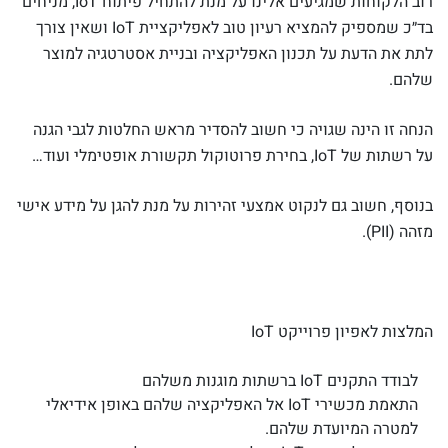
רוב הלקוחות שמגיעים אלינו על מנת להתחיל פיתוח IoT, מניחים
בד״כ שמספיק להמציא רעיון טוב לאפליקציית IoT ושאין צורך
לתת את הדעת על תכנון האפליקציה ובניית אסטרטגיה למוצר
שלהם.
הנחה זו הינה שגויה כי חשוב להסדיר מראש החלטות לגבי הגנה
על רשתות של IoT, בחירת פרוטוקול תקשורת אופטימלי ועוד…
בנוסף, חשוב גם לנקוט אמצעי זהירות על מנת להגן על מידע אישי
מזהה (PII).
המלצות לאפיון פרוייקט IoT
לבודד התקנים IoT ברשתות מוגנות משלהם
התאמת מכשירי IoT אל האפליקציה שלהם באופן אידיאלי
למטרה המיועדת שלהם.