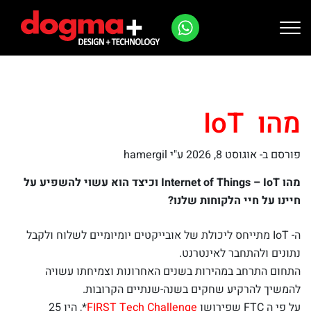
Ski
t
conten
מהו IoT
פורסם ב-
אוגוסט 8, 2026
ע"י hamergil
מהו Internet of Things – IoT וכיצד הוא עשוי להשפיע על
חיינו על חיי הלקוחות שלנו?
ה- IoT מתייחס ליכולת של אובייקטים יומיומיים לשלוח ולקבל
נתונים ולהתחבר לאינטרנט.
התחום התרחב במהירות בשנים האחרונות וצמיחתו עשויה
להמשיך להרקיע שחקים בשנה-שנתיים הקרובות.
על פי ה FTC שפירושו
FIRST Tech Challenge
*, היו 25