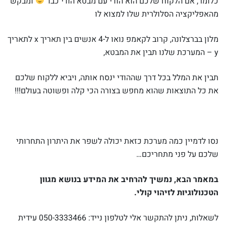
כלומר, אם הלקוח שלכם הוא הודי עם מבטא הודי כבד
ומבקש
מהאפליקציה הסלולרית שלו למצוא לו
מלון בברצלונה, קרוב לקאמפ נואו ל-4 אנשים בין תאריך x לתאריך
y – המערכת שלנו תבין את המבטא,
תבין את המלל בכל דרך שההודי ינסח אותה, ויביא ללקוח שלכם
את כל התוצאות שהוא מחפש בצורה הכי קלה ופשוטה בעולם!!!
נסו לדמיין כמה מערכת כזאת יכולה לשפר את היתרון התחרותי
שלכם על פני מתחריכם…
במאמר הבא, נמשיך להרחיב את המידע בנושא מגוון
הטכנולוגיות לזיהוי קולי.
לשאלות, ניתן להתקשר אלי לטלפון נייד: 050-3333466 עידית