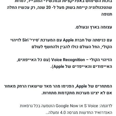
בזכות השימוש באפליקציות ובמכשירי המובייל, למרות
שהטכנולוגיה קיימת בשוק מעל ל- 20 שנה, רק עכשיו החלה
תנופה
עצומה בארץ ובעולם.
עם כניסתה של חברת Apple עם המערכת ׳סירי׳ Siri לזיהוי
הקולי, החל העולם כולו להבין ולהחשף לעולם
הזיהוי הקולי – Voice Recognition (עם כל האייפונים,
האייפודים והאייפדים של Apple).
המתחרים של Apple, הפנימו מהר מאד שישארו הרחק מאחור
אם לא יציגו מערכות מתקדמות מתחרות.
לדוגמה: S Voice או Google Now הוטמעה בכל גרסאות
האנדרואיד החדשות מגרסה 4.0 ומעלה…