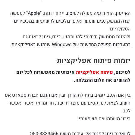
האייפון, הוא דוגמה מעולה לעיצוב ייחודי ונוח. "Apple" למעשה
יצרה ממשק נעים שמשך אלפי גולשים להשתמש במכשירים
הסלולריים
ולהינות מממשק ידידותי למשתמש. כיום, ניתן לראות גם
במערכות הפעלה החדשות של Windows שימוש באפליקציות.
יזמות פיתוח אפליקציות
לסיכום,
פיתוח אפליקציות
איכותיות מאפשרות לכל יזם
להגשים את חלום ההצלחה.
בין אם הנכם יזמים בתחילת הדרך ובין אם הנכם חברת סטארט אפ
חשוב לצאת למרקטים עם מוצר חדשני, חד ומדויק אשר יאפשר
לכם
ריבוי משתמשים משמעותי.
לשאלות ניתן לפנות אל: עידית משען O50-3333466