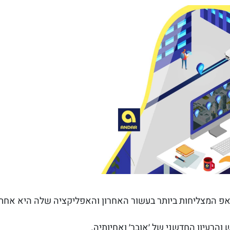
ט-אפ המצליחות ביותר בעשור האחרון והאפליקציה שלה היא אחת
הרעיון החדשני של ׳אובר׳ ואחיותיה.