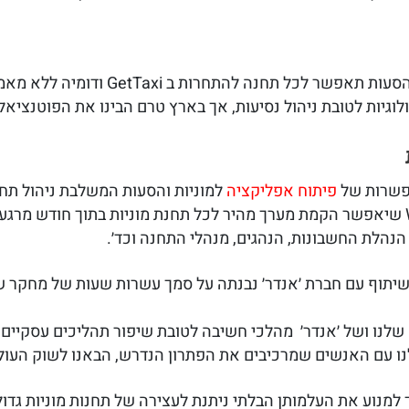
התחרות ב GetTaxi ודומיה ללא מאמץ ניכר מצד תחנות המוניות.
לוגיות לטובת ניהול נסיעות, אך בארץ טרם הבינו את הפוטנציאל
פיתוח אפליקציה
למוניות והסעות המשלבת ניהול תח
לאחרונה השקנו מוצר White Label שיאפשר הקמת מערך מהיר לכל תחנת מוניות בתו
 הנהלת החשבונות, הנהגים, מנהלי התחנה וכד׳.
תוף עם חברת ׳אנדר׳ נבנתה על סמך עשרות שעות של מחקר שנער
וח שלנו ושל ׳אנדר׳ מהלכי חשיבה לטובת שיפור תהליכים עסקיים 
ו עם האנשים שמרכיבים את הפתרון הנדרש, הבאנו לשוק העולמ
למנוע את העלמותן הבלתי ניתנת לעצירה של תחנות מוניות גדול