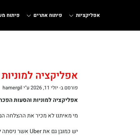
אפליקציות
פיתוח אתרים
פיתוח מ
Ski
t
conten
אפליקציה למוניות 
פורסם ב-
יולי 11, 2026
ע"י hamergil
אפליקציה למוניות והסעות הפכה 
מי מאיתנו לא מכיר את ההצלחה המטאורית של GetTaxi הישראלית שהצליחה לנכס לעצמה ה
יש כמובן גם את Uber אשר ניסתה להיכנס לשוק הישראלי ונדחקה ממנו מהר מאד.