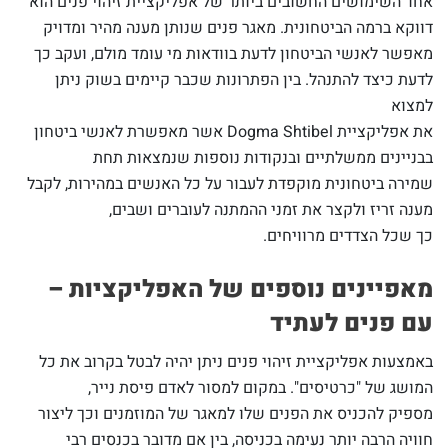
אחד השימושים החשובים ביותר של אפליקציית זיהוי פנים הוא
דווקא ברמה הביטחונית. מאגר פנים שנותן מענה מהיר ומדויק
מאפשר לאנשי הביטחון לדעת בוודאות מי עומד מולם, ועקב כך
לדעת כיצד להתנהל. בין הפתרונות שכבר קיימים בשוק ניתן
למצוא
את אפליקציית Dogma Shtibel אשר מאפשרת לאנשי ביטחון
בבניינים ממשלתיים ובנקודות נוספות שנמצאות תחת
שמירה ביטחונית מוקפדת לעבור על כל האנשים במהירות, לקבל
מענה זריז ולקצר את זמני ההמתנה לעוברים ושבים,
כך שכל הצדדים מרוויחים.
מאפיינים נוספים של האפליקציות –
עם פנים לעתיד
באמצעות אפליקציית זיהוי פנים ניתן יהיה לבטל בקרוב את כל
המושג של "כרטיסים". במקום למסור לאדם פיסת נייר,
מספיק להכניס את הפנים שלו למאגר של המוזמנים וכך ליצור
חוויה הרבה יותר נעימה בכניסה, בין אם מדובר בכנסים רבי