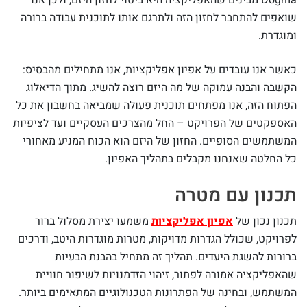
Dogma מבינים שהאפליקציה היא ביטוי לחזון היזם, ולכן אנו
שואפים להתחבר לחזון הזה ולתרגם אותו לתוכנית עבודה ברורה
ומוגדרת.
כאשר אנו עובדים על אפיון אפליקציות, אנו מתחילים מהבסיס:
הקשבה והבנה עמוקה של מה היזם רוצה להשיג. מתוך הדיאלוג
הפתוח הזה, אנו מפתחים תוכנית פעולה שמביאה בחשבון את כל
האספקטים של הפרויקט – החל מהצרכים העסקיים ועד לציפיות
המשתמשים הסופיים. החזון של היזם הוא הכוח המניע מאחורי
כל החלטה שאנחנו מקבלים בתהליך האפיון.
תכנון עם מטרה
תכנון נכון של
אפיון אפליקציות
משמעו יצירת מסלול ברור
לפרויקט, שכולל הגדרות מדויקות, מטרות מוגדרות היטב, ודרכים
ברורות להשגת היעדים. תהליך זה מתחיל בהבנת הבעיות
שהאפליקציה אמורה לפתור, זיהוי הזדמנויות לשיפור חוויית
המשתמש, ובחינה של הפתרונות הטכנולוגיים המתאימים ביותר.